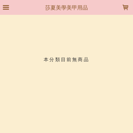
LOADING...
莎夏美學美甲用品
上架時間
銷售件數
銷售價格
樣式尺寸篩選
本分類目前無商品
現貨商品
篩選