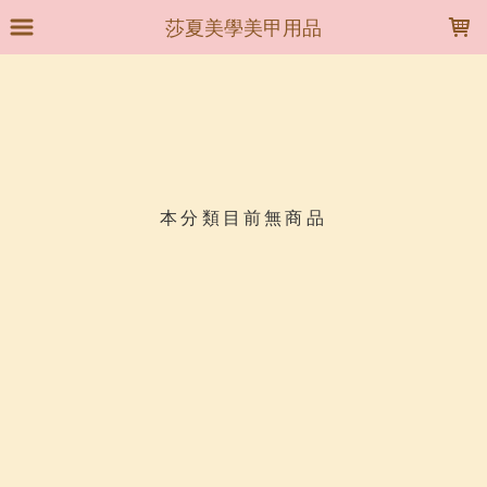
LOADING...
莎夏美學美甲用品
上架時間
銷售件數
銷售價格
樣式尺寸篩選
本分類目前無商品
現貨商品
篩選