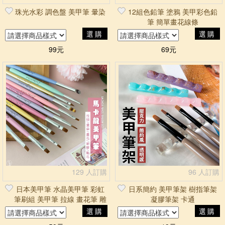
珠光水彩 調色盤 美甲筆 暈染
12組色鉛筆 塗鴉 美甲彩色鉛
筆 簡單畫花線條
選購
選購
99元
69元
129 人訂購
96 人訂購
日本美甲筆 水晶美甲筆 彩虹
日系簡約 美甲筆架 樹指筆架
筆刷組 美甲筆 拉線 畫花筆 雕
凝膠筆架 卡通
花筆 美甲凝膠筆 馬卡龍
選購
選購