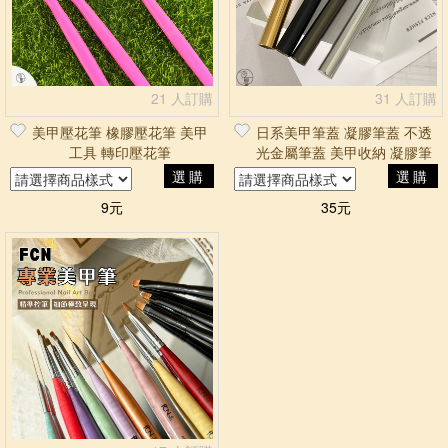
21 人訂購
31 人訂購
美甲壓花筆 橡膠壓花筆 美甲
日系美甲筆蓋 凝膠筆蓋 不透
工具 轉印壓花筆
光金屬筆蓋 美甲收納 凝膠筆
平筆 圓筆 美甲筆蓋
選購
選購
9元
35元