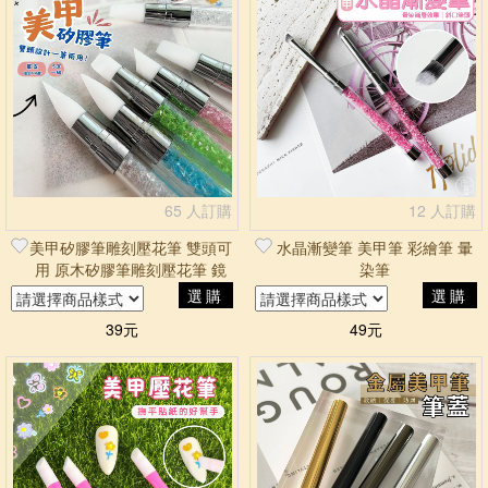
65 人訂購
12 人訂購
美甲矽膠筆雕刻壓花筆 雙頭可
水晶漸變筆 美甲筆 彩繪筆 暈
用 原木矽膠筆雕刻壓花筆 鏡
染筆
面粉專用筆 矽膠筆 壓花筆
選購
選購
39元
49元