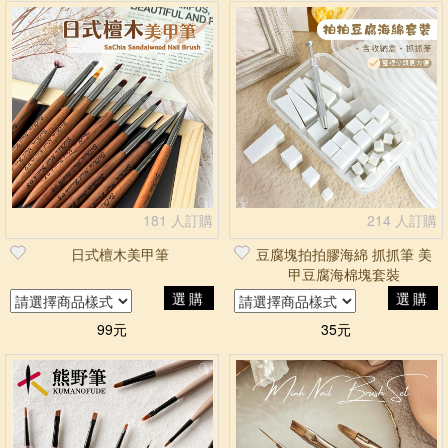
181 人訂購
214 人訂購
日式檀木美甲筆
豆腐塊拍拍膠海綿 抓抓筆 美
甲豆腐海棉塊套裝
選購
選購
99元
35元