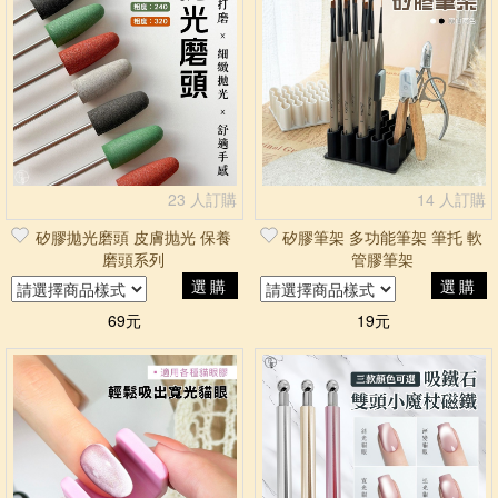
篩選
23 人訂購
14 人訂購
矽膠拋光磨頭 皮膚抛光 保養
矽膠筆架 多功能筆架 筆托 軟
磨頭系列
管膠筆架
選購
選購
69元
19元