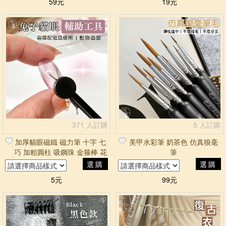
59元
19元
371 人訂購
5 人訂購
加厚貓眼磁鐵 磁力筆 十字 七
美甲水彩筆 奶茶色 仿真狼毫
巧 加粗圓柱 吸鋼珠 金箍棒 花
筆
朵雙頭 矽膠
選購
選購
5元
99元