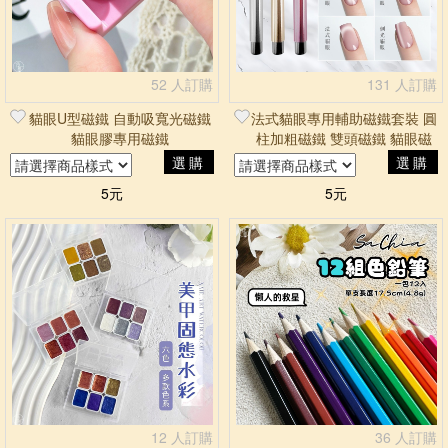
52 人訂購
131 人訂購
貓眼U型磁鐵 自動吸寬光磁鐵
法式貓眼專用輔助磁鐵套裝 圓
貓眼膠專用磁鐵
柱加粗磁鐵 雙頭磁鐵 貓眼磁
鐵
選購
選購
5元
5元
12 人訂購
36 人訂購