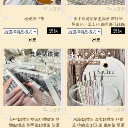
116 人訂購
34 人訂購
極光美甲筆
美甲速乾彩繪塗鴉筆 畫線筆
黑白色一筆上色 簡單畫花線條
選購
選購
99元
25元
34 人訂購
62 人訂購
美甲黏鑽筆 雙頭點鑽蠟筆 雙
水晶黏鑽筆 原木黏鑽筆 點鑽
頭點鑽筆 美甲筆點蠟筆 貼鑽
筆 拉線筆 點珠筆 畫線筆 黏鑽