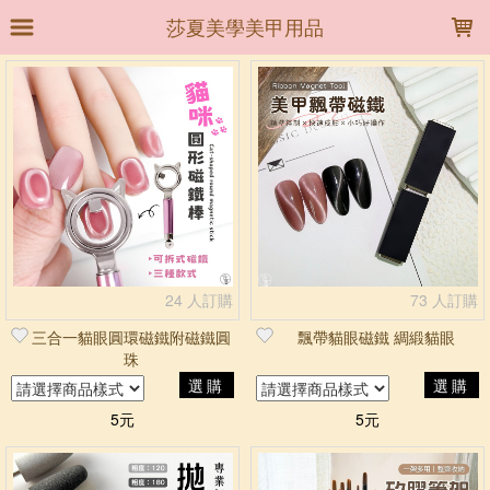
LOADING...
莎夏美學美甲用品
上架時間
銷售件數
銷售價格
樣式尺寸篩選
全部樣式
2個飄帶貓眼磁鐵套裝
NG小缺角-長方形貓眼磁鐵
NG磁鐵-隨機不挑款
S花式磁鐵
U型貓眼磁鐵白
24 人訂購
73 人訂購
U型貓眼磁鐵粉
Y型美甲貓眼磁鐵雙頭-黑
三合一貓眼圓環磁鐵附磁鐵圓
飄帶貓眼磁鐵 綢緞貓眼
Y型美甲貓眼磁鐵雙頭-銀
七巧磁鐵組合(4隻)
珠
選購
選購
十字形強力磁鐵-粉
5元
5元
全部尺寸
K