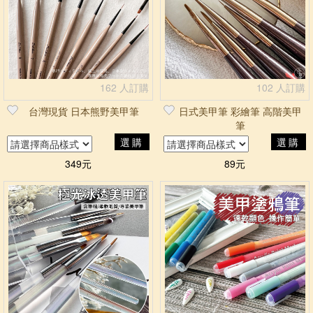
162 人訂購
102 人訂購
台灣現貨 日本熊野美甲筆
日式美甲筆 彩繪筆 高階美甲
筆
選購
選購
349元
89元