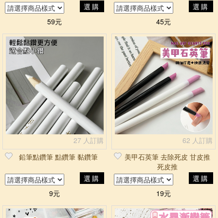
筆 移鑽筆 軟蠟黏鑽筆
用
選購
選購
59元
45元
27 人訂購
62 人訂購
鉛筆點鑽筆 點鑽筆 黏鑽筆
美甲石英筆 去除死皮 甘皮推
死皮推
選購
選購
9元
19元