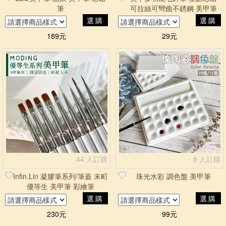
筆
可拉絲可彎曲不銹鋼 美甲筆
美甲用品
選購
選購
189元
29元
44 人訂購
8 人訂購
Infin.Lin 凝膠筆系列/筆蓋 末町
珠光水彩 調色盤 美甲筆
優等生 美甲筆 彩繪筆
選購
選購
230元
99元