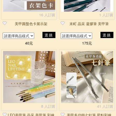
16 人訂購
1 人訂購
美甲圓盤色卡展示架
末町 晶采 凝膠筆 美甲筆
選購
選購
40元
175元
8 人訂購
41 人訂購
LEO美甲筆 晶采 美甲筆 彩繪
美甲多功能七針筆 星點彩繪