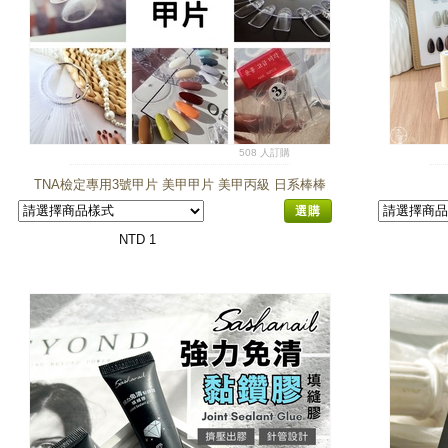
508 人訂購
TNA檢定專用3號甲片 美甲甲片 美甲丙級 日系棒棒
糖色卡 扇形甲片 50色 可拆卸透明圓盤
選購
NTD 1