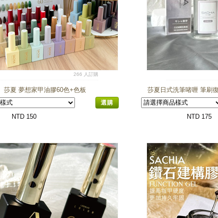
266 人訂購
莎夏 夢想家甲油膠60色+色板
莎夏日式洗筆啫喱 筆刷復
用洗筆液 
選購
NTD 150
NTD 175