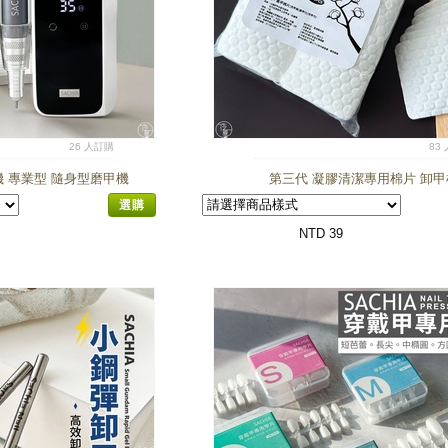
26 人訂購
83
機 專業型 隨身型磨甲機
第三代 凝膠清潔專用棉片 卸甲
選購
NTD 39