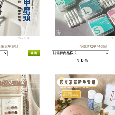
35 人訂購
71
頭 卸甲磨頭
莎夏穿戴甲 特製款
選購
NTD 45