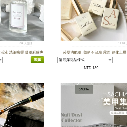
80 人訂購
1228
活液 洗筆啫喱 凝膠彩繪專
莎夏功能膠 底膠 不沾粉 霧面 鋼化上層
凝膠 養筆液
建構
選購
NTD 189