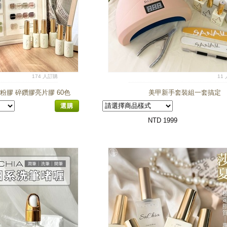
174 人訂購
11
閃粉膠 碎鑽膠亮片膠 60色
美甲新手套裝組一套搞定
選購
NTD 1999