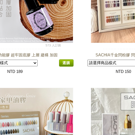
573 人訂購
功能膠 超牢固底膠 上層 建構 加固
SACHIA千金閃粉膠 
選購
NTD 189
NTD 150