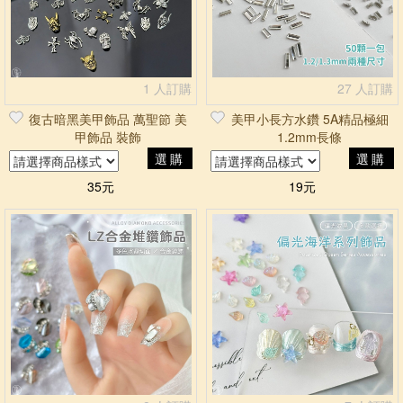
1 人訂購
27 人訂購
復古暗黑美甲飾品 萬聖節 美
美甲小長方水鑽 5A精品極細
甲飾品 裝飾
1.2mm長條
選購
選購
35元
19元