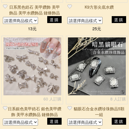
日系黑色鋯石 美甲鑽飾 美甲
K9方形尖底水鑽
飾品 美甲水鑽飾品 鏈條飾品
選購
選購
13元
25元
60 人訂購
8 人訂購
日系銀色美甲鋯石 銀色美甲鑽
貓眼石合金水鑽珍珠飾品5顆
飾 美甲水鑽飾品 鏈條飾品
一組
選購
選購