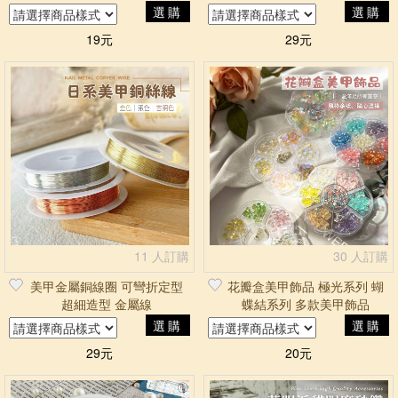
選購
選購
19元
29元
11 人訂購
30 人訂購
美甲金屬銅線圈 可彎折定型
花瓣盒美甲飾品 極光系列 蝴
超細造型 金屬線
蝶結系列 多款美甲飾品
選購
選購
29元
20元