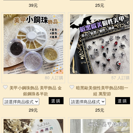
39元
25元
80 人訂購
57 人訂購
美甲小鋼珠飾品 美甲飾品 金
暗黑歐美個性美甲飾品5顆一
銀鋼珠各半款
組 萬聖節
選購
選購
29元
25元