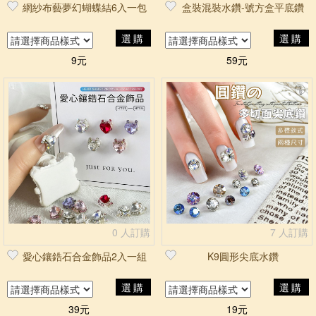
網紗布藝夢幻蝴蝶結6入一包
盒裝混裝水鑽-號方盒平底鑽
選購
選購
9元
59元
0 人訂購
7 人訂購
愛心鑲鋯石合金飾品2入一組
K9圓形尖底水鑽
選購
選購
39元
19元