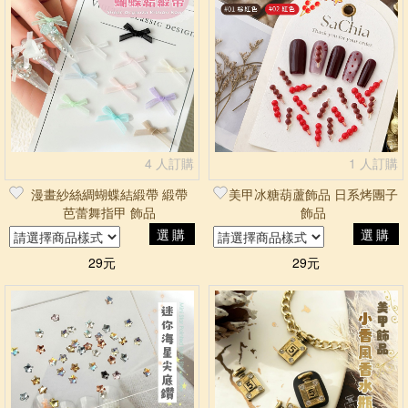
4 人訂購
1 人訂購
漫畫紗絲綢蝴蝶結緞帶 緞帶
美甲冰糖葫蘆飾品 日系烤團子
芭蕾舞指甲 飾品
飾品
選購
選購
29元
29元