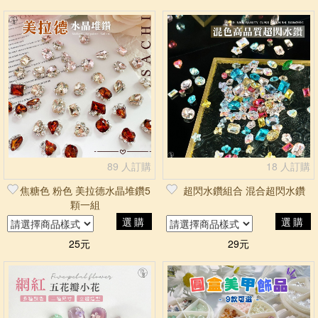
89 人訂購
18 人訂購
焦糖色 粉色 美拉德水晶堆鑽5
超閃水鑽組合 混合超閃水鑽
顆一組
選購
選購
25元
29元