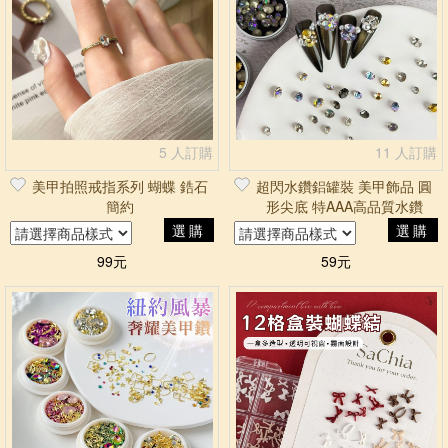
5 人訂購
11 人訂購
美甲拍照戒指系列 蝴蝶 鋯石
超閃水鑽鋁罐裝 美甲飾品 圓
簡約
形尖底 特AAA高品質水鑽
選購
選購
99元
59元