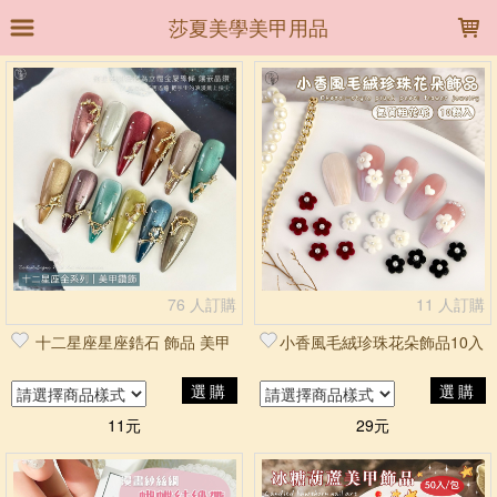
LOADING...
莎夏美學美甲用品
上架時間
銷售件數
銷售價格
樣式尺寸篩選
全部樣式
1#白色平底鑽
10#紅色平底鑽
11#湖藍色平底鑽
12#果綠色平底鑽
13#極光香檳平底鑽
14#極光透灰平底鑽
76 人訂購
11 人訂購
15#極光紫平底鑽
16#愛心混裝白色平底鑽
十二星座星座鋯石 飾品 美甲
小香風毛絨珍珠花朵飾品10入
17#愛心混裝AB色平底鑽
18#粉色平底鑽
選購
選購
全部尺寸
F
11元
29元
篩選