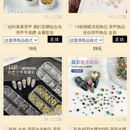
12 人訂購
50 人訂購
紐約風暴美甲 鉚釘彩鑽組合包
12格蝴蝶混裝飾品 美甲飾品
美甲平底鑽 金屬套裝
迷你美甲飾品 盒裝
選購
選購
19元
29元
29 人訂購
2 人訂購
銀色 金色 美甲合金飾品 美甲
彩色超閃水鑽300顆 美甲水鑽