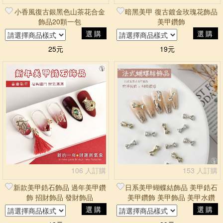
小香風復古銀黑色山茶花合金
暗黑美甲 復古鍍金玫瑰花飾品
飾品20顆一包
美甲鑽飾
選購
選購
25元
19元
106 人訂購
153 人訂購
新款美甲鋯石飾品 過年美甲鑽
日系美甲蝴蝶結飾品 美甲鋯石
飾 招財飾品 發財飾品
美甲鑽飾 美甲飾品 美甲水鑽
飾品 美甲大鑽飾品 美甲用品
選購
選購