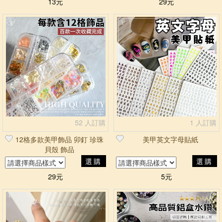
13元
29元
52 人訂購
1 人訂購
12格多款美甲飾品 卯釘 珍珠
美甲英文字母貼紙
貝殼 飾品
選購
選購
29元
5元