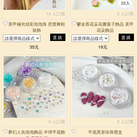
14 人訂購
0 人訂購
美甲極光炫彩泡泡珠 芭蕾舞鞋
鬱金香花朵花瓣葉子飾品 美甲
裝飾
花朵飾品
選購
選購
35元
19元
9 人訂購
5 人訂購
夢幻人魚泡泡飾品 半球平底飾
平底異形珍珠寶盒