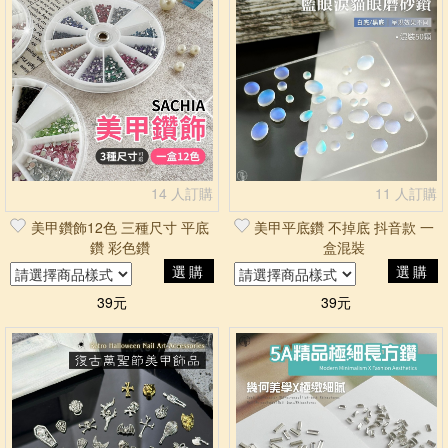
14 人訂購
11 人訂購
美甲鑽飾12色 三種尺寸 平底
美甲平底鑽 不掉底 抖音款 一
鑽 彩色鑽
盒混裝
選購
選購
39元
39元