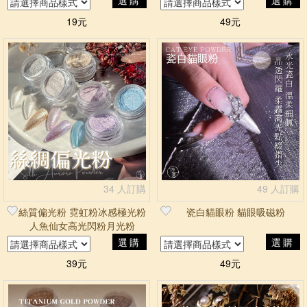
選購
選購
19元
49元
34 人訂購
49 人訂購
絲質偏光粉 霓虹粉冰感極光粉
瓷白貓眼粉 貓眼吸磁粉
人魚仙女高光閃粉月光粉
選購
選購
39元
49元