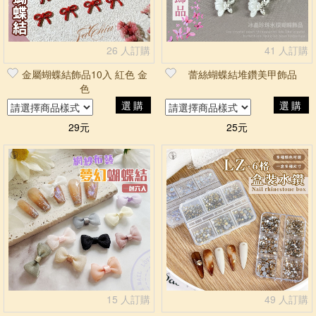
26 人訂購
41 人訂購
金屬蝴蝶結飾品10入 紅色 金
蕾絲蝴蝶結堆鑽美甲飾品
色
選購
選購
29元
25元
15 人訂購
49 人訂購