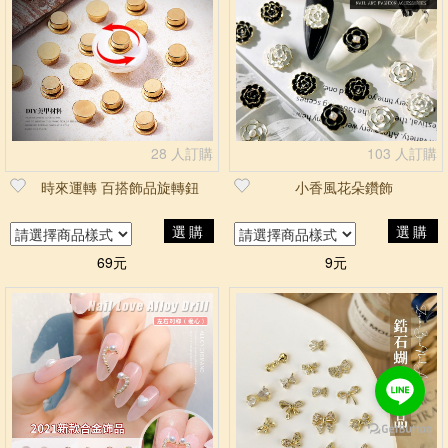
28 人訂購
103 人訂購
時來運轉 百搭飾品旋轉鈕
小香風花朵鑽飾
選購
選購
69元
9元