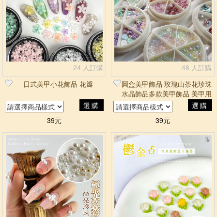
24 人訂購
48 人訂購
日式美甲小花飾品 花瓣
圓盒美甲飾品 玫瑰山茶花珍珠
水晶飾品多款美甲飾品 美甲用
品 圓盤飾品 花朵飾品美甲飾
選購
選購
品
39元
39元