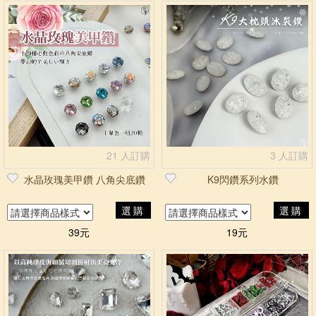
21 人訂購
3 人訂購
水晶玫瑰美甲鑽 八角尖底鑽
K9閃鑽系列水鑽
選購
選購
39元
19元