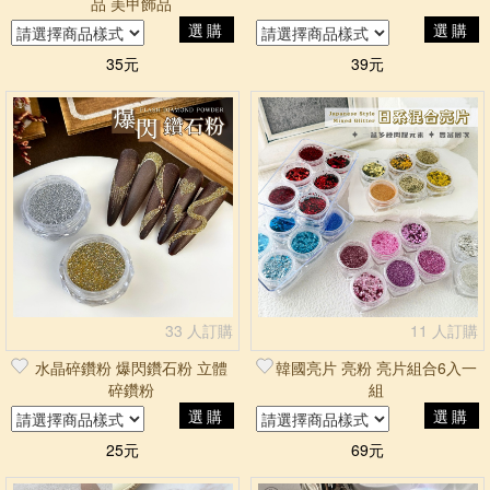
品 美甲飾品
選購
選購
35元
39元
33 人訂購
11 人訂購
水晶碎鑽粉 爆閃鑽石粉 立體
韓國亮片 亮粉 亮片組合6入一
碎鑽粉
組
選購
選購
25元
69元