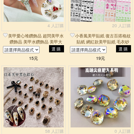
4 人訂購
20 人訂購
美甲愛心堆鑽飾品 超閃美甲水
小香風美甲貼紙 復古百搭格紋
鑽飾品 美甲水鑽飾品 美甲大
貼紙 網紅款美甲貼紙 毛衣砂
鑽飾品 鏈條飾品
糖粉美甲貼紙 小香風平面貼紙
選購
選購
15元
19元
58 人訂購
0 人訂購