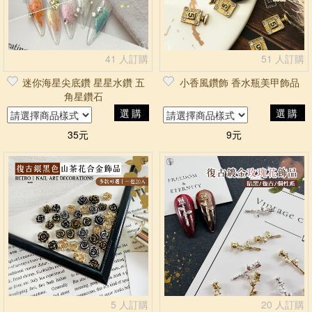
41 人訂購
51 人訂購
迷你海星尖底鑽 星星水鑽 五
小香風鑽飾 香水瓶美甲飾品
角星鑽石
選購
選購
35元
9元
5 人訂購
20 人訂購