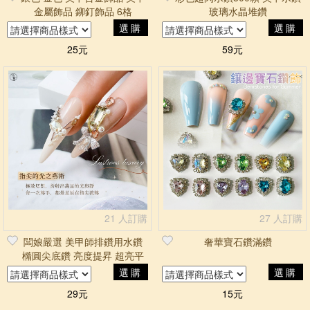
金屬飾品 鉚釘飾品 6格
玻璃水晶堆鑽
選購
選購
25元
59元
21 人訂購
27 人訂購
闆娘嚴選 美甲師排鑽用水鑽
奢華寶石鑽滿鑽
橢圓尖底鑽 亮度提昇 超亮平
底鑽
選購
選購
29元
15元