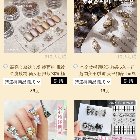
210 人訂購
10 人訂購
高亮金屬鈦金粉 鏡面粉 電鍍
合金款橢圓珍珠飾品5入一組
金魔鏡粉 仙女粉貝殼閃粉 極
超閃美甲鑽飾 美甲飾品 ins風
光粉 雷射粉 莎夏美學
鑽飾 美甲大鑽
選購
選購
39元
19元