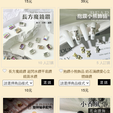
15元
39元
10 人訂購
5 人訂購
長方魔鏡鑽 超閃水鑽平底鑽
抱鑽小熊飾品 鋯石滿鑽愛心立
鏡面水鑽
體鑲鑽
選購
選購
10元
15元