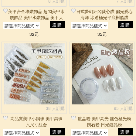
8 人訂購
7 人訂購
美甲合金堆鑽飾品 超閃美甲水
日式夢幻細閃愛心鑽 偏光愛心
鑽飾品 美甲水鑽飾品 美甲大
海洋 冰透極光平底樹脂鑽
鑽飾品 鏈條飾品
選購
選購
32元
35元
38 人訂購
95 人訂購
高品質美甲小鋼珠 美甲鋼珠
鍍晶粉 美甲高光 鍍色極光粉
六尺寸組合
鑽石粉 日光鍍晶粉
選購
選購