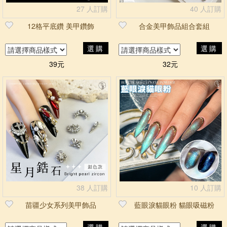
27 人訂購
40 人訂購
12格平底鑽 美甲鑽飾
合金美甲飾品組合套組
選購
選購
39元
32元
38 人訂購
10 人訂購
苗疆少女系列美甲飾品
藍眼淚貓眼粉 貓眼吸磁粉