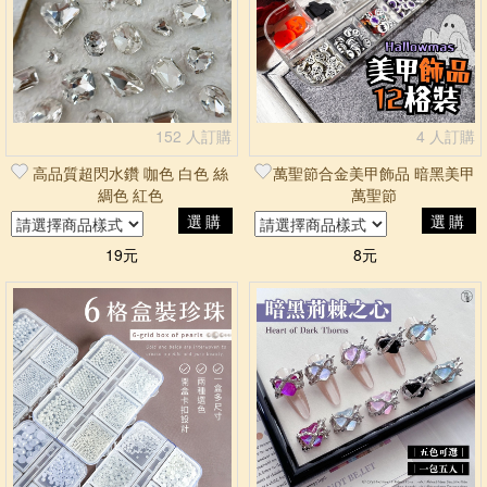
152 人訂購
4 人訂購
高品質超閃水鑽 咖色 白色 絲
萬聖節合金美甲飾品 暗黑美甲
綢色 紅色
萬聖節
選購
選購
19元
8元