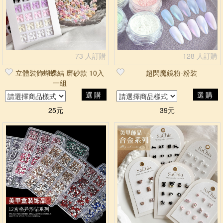
73 人訂購
128 人訂購
立體裝飾蝴蝶結 磨砂款 10入
超閃魔鏡粉-粉裝
一組
選購
選購
25元
39元