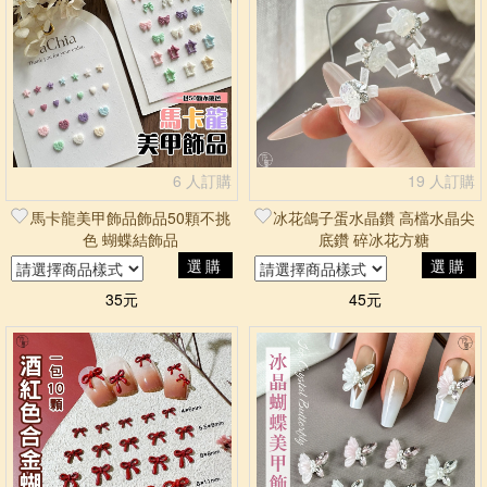
6 人訂購
19 人訂購
馬卡龍美甲飾品飾品50顆不挑
冰花鴿子蛋水晶鑽 高檔水晶尖
色 蝴蝶結飾品
底鑽 碎冰花方糖
選購
選購
35元
45元