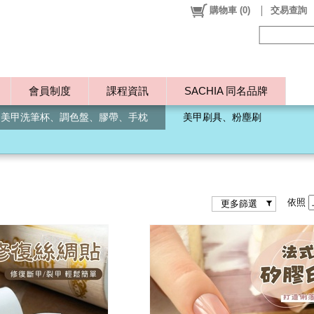
購物車
(
0
)
交易查詢
會員制度
課程資訊
SACHIA 同名品牌
、美甲洗筆杯、調色盤、膠帶、手枕
美甲刷具、粉塵刷
依照
更多篩選