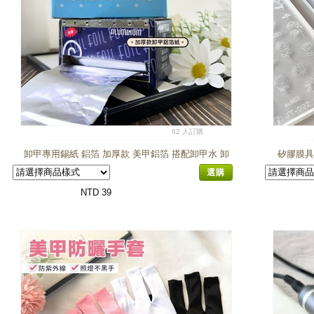
62 人訂購
卸甲專用錫紙 鋁箔 加厚款 美甲鋁箔 搭配卸甲水 卸
矽膠膜具
甲使用
選購
NTD 39