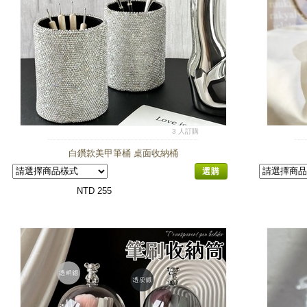
3 人訂購
白鑽款美甲筆桶 桌面收納桶
選購
NTD 255