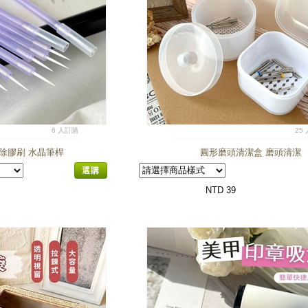
6 人訂購
25
除膠刷 水晶筆桿
圓形磨頭清潔盒 磨頭清潔
選購
NTD 39