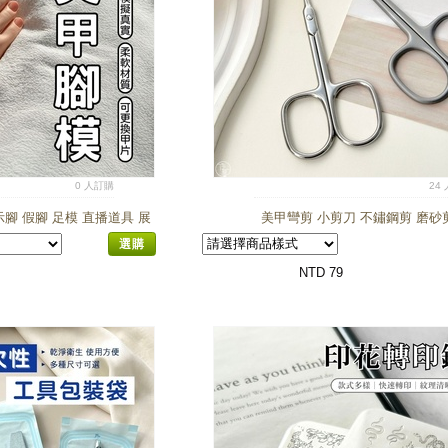
0 人訂購
24
腳 假腳 足模 直播道具 展
美甲彎剪 小剪刀 不鏽鋼剪 磨砂
 美甲練習腳甲片展示
選購
NTD 79