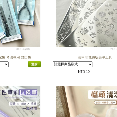
386 人訂購
286
袋 考照專用 封口袋
美甲印花鋼板美甲工具
選購
NTD 10