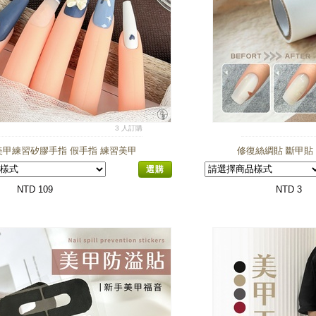
3 人訂購
美甲練習矽膠手指 假手指 練習美甲
修復絲綢貼 斷甲貼
選購
NTD 109
NTD 3