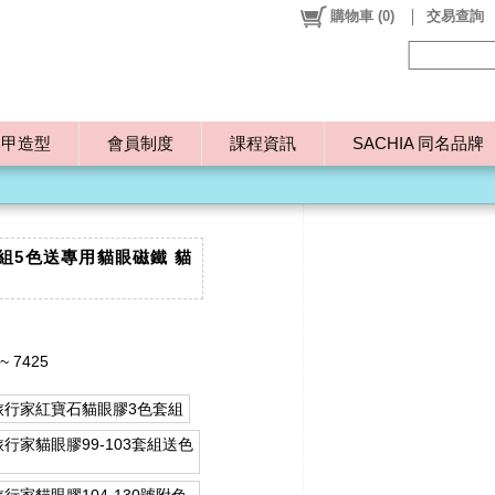
購物車
(
0
)
交易查詢
美甲造型
會員制度
課程資訊
SACHIA 同名品牌
組5色送專用貓眼磁鐵 貓
~ 7425
旅行家紅寶石貓眼膠3色套組
行家貓眼膠99-103套組送色