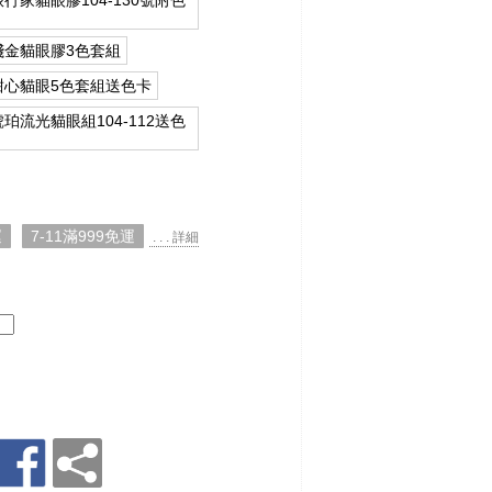
行家貓眼膠104-130號附色
淺金貓眼膠3色套組
甜心貓眼5色套組送色卡
珀流光貓眼組104-112送色
運
7-11滿999免運
. . . 詳細