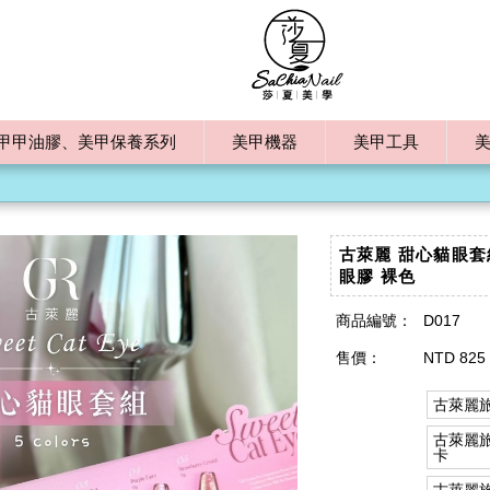
甲甲油膠、美甲保養系列
美甲機器
美甲工具
古萊麗 甜心貓眼套
眼膠 裸色
商品編號：
D017
售價：
NTD 825 
古萊麗
古萊麗旅
卡