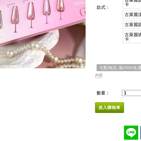
古萊麗旅
卡
款式：
古萊麗
古萊麗
古萊麗琥
卡
宅配物流-滿2000免
內容
數量：
放入購物車