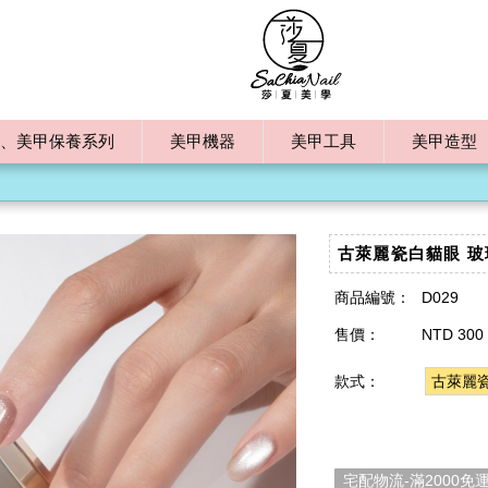
、美甲保養系列
美甲機器
美甲工具
美甲造型
古萊麗瓷白貓眼 玻
商品編號：
D029
售價：
NTD 300
款式：
古萊麗
宅配物流-滿2000免