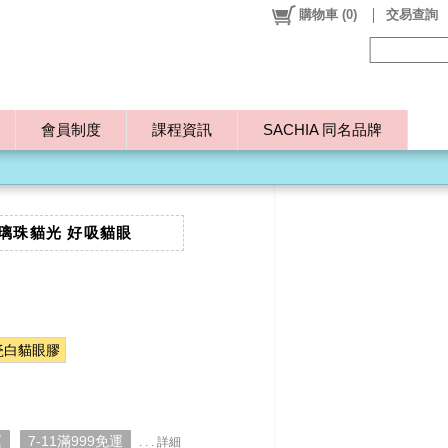
購物車
(
0
)
交易查詢
會員制度
課程資訊
SACHIA 同名品牌
璃珠貓光 好吸貓眼
瓷白貓眼膠
運
7-11滿999免運
. . . 詳細