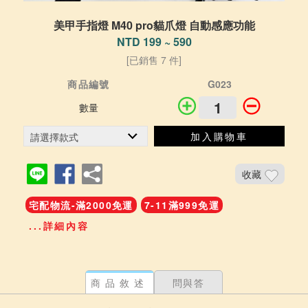
美甲手指燈 M40 pro貓爪燈 自動感應功能
NTD 199 ~ 590
[已銷售 7 件]
商品編號
G023
數量
加入購物車
收藏
宅配物流-滿2000免運
7-11滿999免運
...詳細內容
商品敘述
問與答