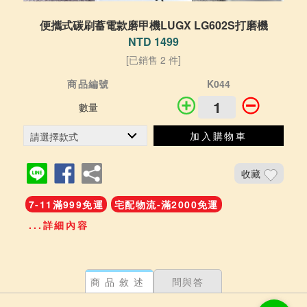
便攜式碳刷蓄電款磨甲機LUGX LG602S打磨機
NTD 1499
[已銷售 2 件]
商品編號
K044
數量
加入購物車
收藏
7-11滿999免運
宅配物流-滿2000免運
...詳細內容
商品敘述
問與答