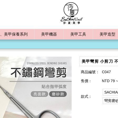
、美甲保養系列
美甲機器
美甲工具
美甲造型
美甲彎剪 小剪刀 
商品編號：
C047
售價：
NTD 79 ~
SACH
款式：
彎剪磨