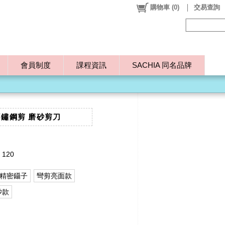
購物車
(
0
)
交易查詢
會員制度
課程資訊
SACHIA 同名品牌
不鏽鋼剪 磨砂剪刀
 120
IA精密鑷子
彎剪亮面款
砂款