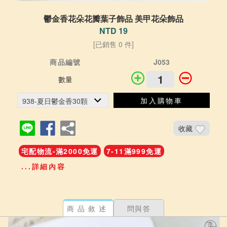
鬱金香花朵花瓣葉子飾品 美甲花朵飾品
NTD 19
[已銷售 0 件]
商品編號
J053
數量
加入購物車
收藏
宅配物流-滿2000免運
7-11滿999免運
...詳細內容
商品敘述
問與答