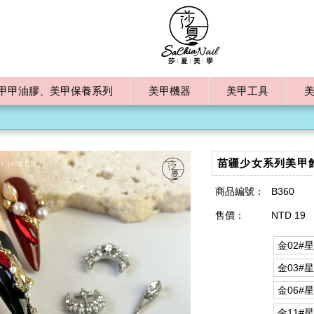
甲甲油膠、美甲保養系列
美甲機器
美甲工具
苗疆少女系列美甲
商品編號：
B360
售價：
NTD 19
金02#
金03#
金06#
金11#