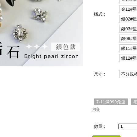
金12#
樣式：
銀02#
銀03#
銀06#
銀11#
銀12#
尺寸：
不分規
7-11滿999免運
宅
內容
數量：