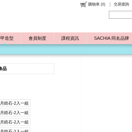
購物車
(
0
)
交易查詢
美甲造型
會員制度
課程資訊
SACHIA 同名品牌
飾品
星月鋯石-2入一組
星月鋯石-2入一組
星月鋯石-2入一組
星月鋯石-2入一組