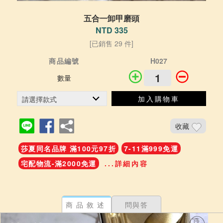
五合一卸甲磨頭
NTD 335
[已銷售 29 件]
商品編號
H027
數量
加入購物車
收藏
莎夏同名品牌 滿100元97折
7-11滿999免運
宅配物流-滿2000免運
...詳細內容
商品敘述
問與答