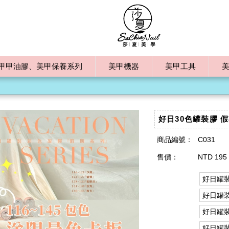
甲甲油膠、美甲保養系列
美甲機器
美甲工具
好日30色罐裝膠 假
商品編號：
C031
售價：
NTD 195
好日罐裝
好日罐裝
好日罐裝
好日罐裝