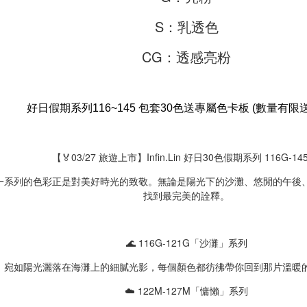
好日罐裝
好日罐裝
好日罐裝
好日罐裝
好日罐裝
好日罐裝
好日罐裝膠
好日罐
好日罐