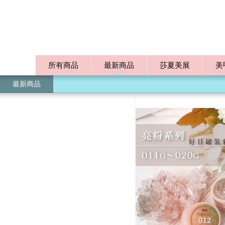
所有商品
最新商品
莎夏美展
美
最新商品