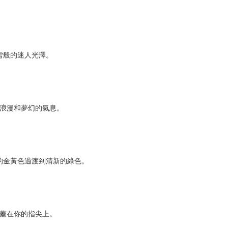
膠072
好日罐裝膠073
膠074
好日罐裝膠075
膠077
好日罐裝膠078
膠081
好日罐裝膠085
膠087
好日罐裝膠088
膠089
好日罐裝膠090
膠091
好日罐裝膠094
膠096
好日罐裝膠097
膠100
好日罐裝膠101
膠103
好日罐裝膠104
膠110
好日罐裝膠113
膠114
好日罐裝膠115
膠119
好日罐裝膠121
膠127
好日罐裝膠129