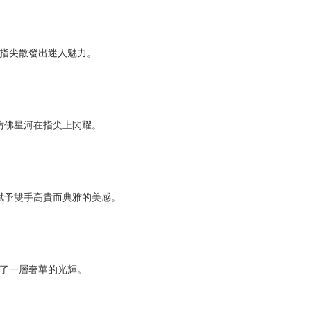
膠132
好日罐裝膠135
膠136
好日罐裝膠137
膠138
好日罐裝膠139
膠140
好日罐裝膠144
膠145
BreastMilk
裝膠正白
好日罐裝膠正紅
裝膠黑