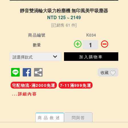
靜音雙渦輪大吸力粉塵機 無印風美甲吸塵器
NTD 125 ~ 2149
[已銷售 61 件]
商品編號
K034
數量
加入購物車
收藏
宅配物流-滿2000免運
7-11滿999免運
...詳細內容
商品敘述
問與答