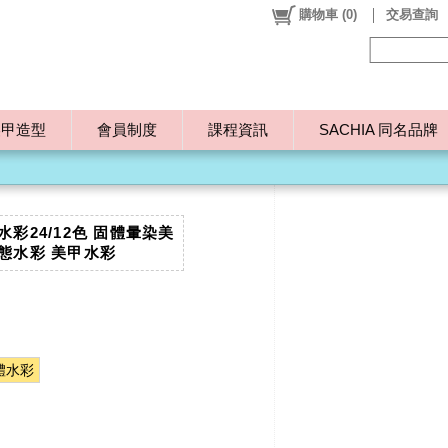
購物車
(
0
)
交易查詢
美甲造型
會員制度
課程資訊
SACHIA 同名品牌
彩24/12色 固體暈染美
態水彩 美甲水彩
體水彩