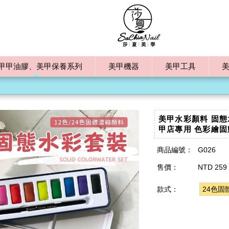
甲甲油膠、美甲保養系列
美甲機器
美甲工具
美甲水彩顏料 固態水
甲店專用 色彩繪固
商品編號：
G026
售價：
NTD 259
款式：
24色固