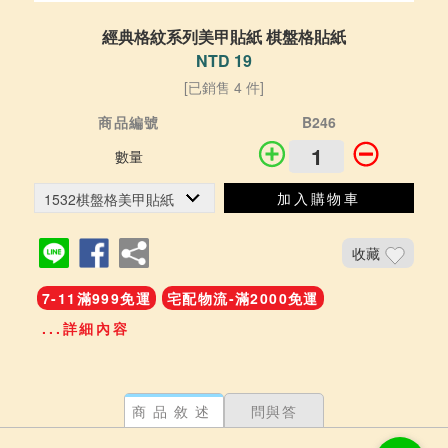
經典格紋系列美甲貼紙 棋盤格貼紙
NTD 19
[已銷售 4 件]
商品編號
B246
數量
加入購物車
收藏
7-11滿999免運
宅配物流-滿2000免運
...詳細內容
商品敘述
問與答