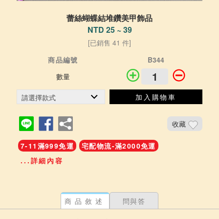
蕾絲蝴蝶結堆鑽美甲飾品
NTD 25 ~ 39
[已銷售 41 件]
商品編號
B344
數量
加入購物車
收藏
7-11滿999免運
宅配物流-滿2000免運
...詳細內容
商品敘述
問與答