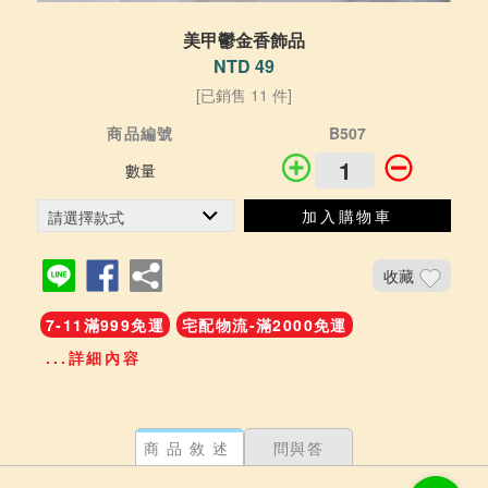
美甲鬱金香飾品
NTD 49
[已銷售 11 件]
商品編號
B507
數量
加入購物車
收藏
7-11滿999免運
宅配物流-滿2000免運
...詳細內容
商品敘述
問與答