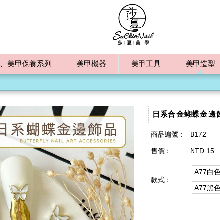
、美甲保養系列
美甲機器
美甲工具
美甲造型
日系合金蝴蝶金邊
商品編號：
B172
售價：
NTD 15
A77白
款式：
A77黑