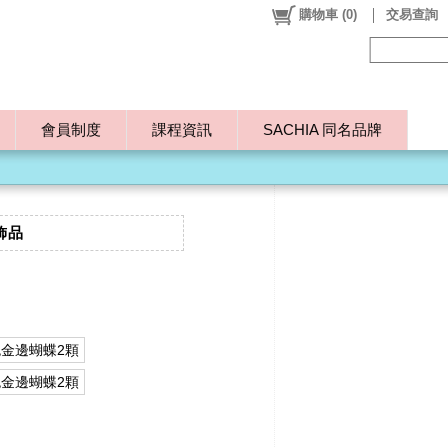
購物車
(
0
)
交易查詢
會員制度
課程資訊
SACHIA 同名品牌
飾品
色金邊蝴蝶2顆
色金邊蝴蝶2顆