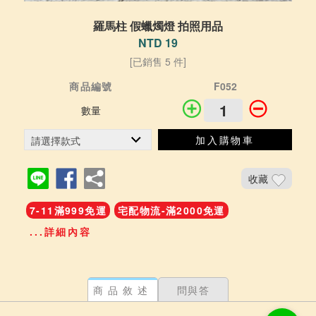
羅馬柱 假蠟燭燈 拍照用品
NTD 19
[已銷售 5 件]
商品編號
F052
數量
加入購物車
收藏
7-11滿999免運
宅配物流-滿2000免運
...詳細內容
商品敘述
問與答