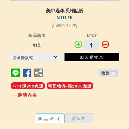
美甲過年系列貼紙
NTD 19
[已銷售 47 件]
商品編號
B157
數量
加入購物車
收藏
7-11滿999免運
宅配物流-滿2000免運
...詳細內容
商品敘述
問與答