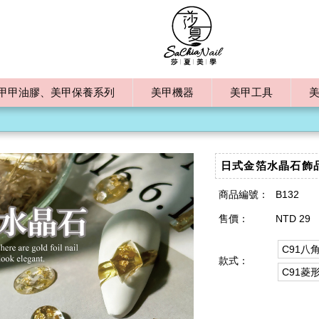
甲甲油膠、美甲保養系列
美甲機器
美甲工具
日式金箔水晶石飾
商品編號：
B132
售價：
NTD 29
C91八
款式：
C91菱