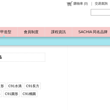
購物車
(
0
)
交易查詢
美甲造型
會員制度
課程資訊
SACHIA 同名品牌
品
角形
C91水滴
C91長方
形
C91圓形
C91橢圓