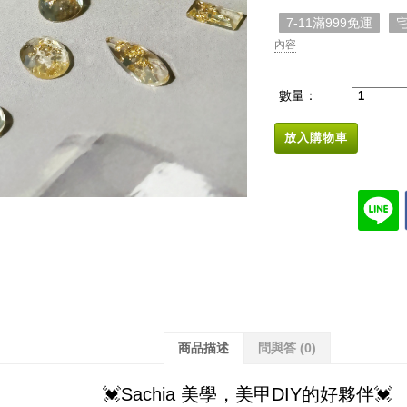
7-11滿999免運
宅
內容
數量：
放入購物車
商品描述
問與答
(0)