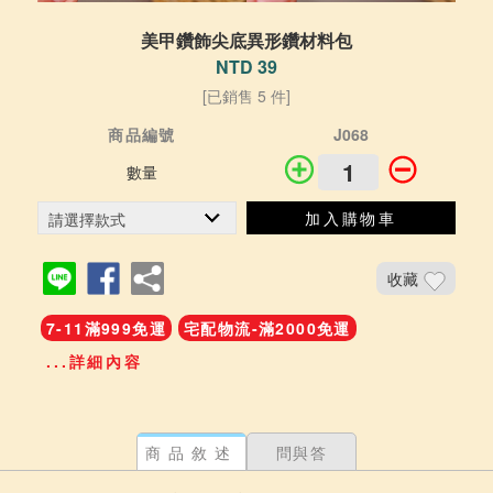
美甲鑽飾尖底異形鑽材料包
NTD 39
[已銷售 5 件]
商品編號
J068
數量
加入購物車
收藏
7-11滿999免運
宅配物流-滿2000免運
...詳細內容
商品敘述
問與答