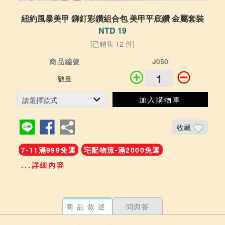
紐約風暴美甲 鉚釘彩鑽組合包 美甲平底鑽 金屬套裝
NTD 19
[已銷售 12 件]
商品編號
J050
數量
加入購物車
收藏
7-11滿999免運
宅配物流-滿2000免運
...詳細內容
商品敘述
問與答