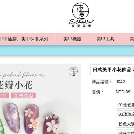
甲甲油膠、美甲保養系列
美甲機器
美甲工具
日式美甲小花飾品 
商品編號：
J042
售價：
NTD 39
01金色
03玫瑰
粉色大
淺綠大