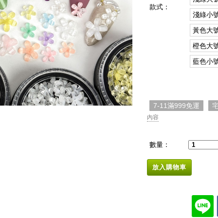
款式：
淺綠小
黃色大
橙色大
藍色小
7-11滿999免運
宅
內容
數量：
放入購物車