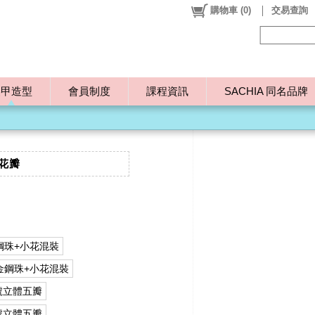
購物車
(
0
)
交易查詢
美甲造型
會員制度
課程資訊
SACHIA 同名品牌
花瓣
鋼珠+小花混裝
金鋼珠+小花混裝
號立體五瓣
號立體五瓣