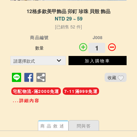
12格多款美甲飾品 卯釘 珍珠 貝殼 飾品
NTD 29 ~ 59
[已銷售 52 件]
商品編號
J008
數量
加入購物車
收藏
宅配物流-滿2000免運
7-11滿999免運
...詳細內容
商品敘述
問與答