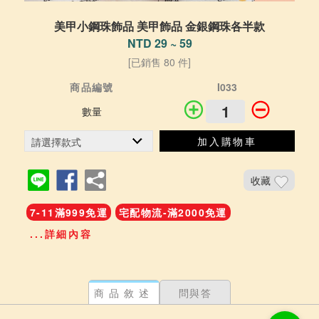
美甲小鋼珠飾品 美甲飾品 金銀鋼珠各半款
NTD 29 ~ 59
[已銷售 80 件]
商品編號
I033
數量
加入購物車
收藏
7-11滿999免運
宅配物流-滿2000免運
...詳細內容
商品敘述
問與答