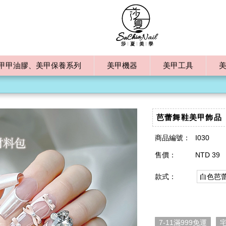
甲甲油膠、美甲保養系列
美甲機器
美甲工具
芭蕾舞鞋美甲飾品
商品編號：
I030
售價：
NTD 39
款式：
白色芭
7-11滿999免運
宅