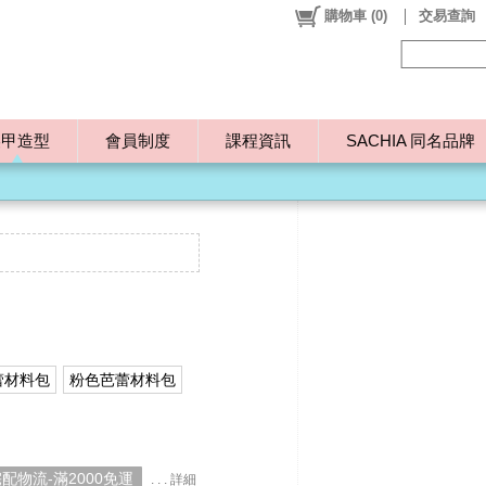
購物車
(
0
)
交易查詢
美甲造型
會員制度
課程資訊
SACHIA 同名品牌
蕾材料包
粉色芭蕾材料包
配物流-滿2000免運
. . . 詳細