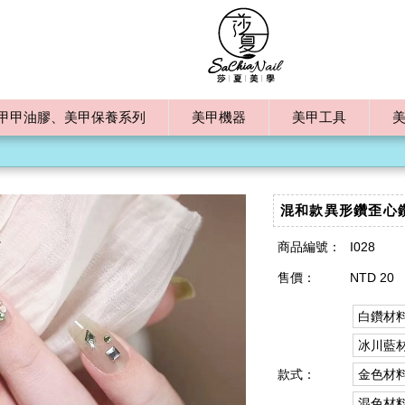
甲甲油膠、美甲保養系列
美甲機器
美甲工具
混和款異形鑽歪心
商品編號：
I028
售價：
NTD 20
白鑽材料
冰川藍材
款式：
金色材料
混色材料