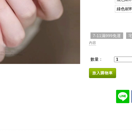
綠色材料
7-11滿999免運
宅
內容
數量：
放入購物車