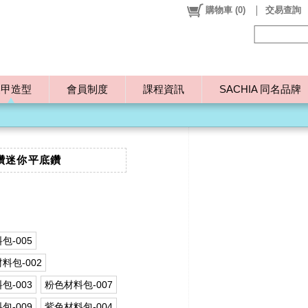
購物車
(
0
)
交易查詢
美甲造型
會員制度
課程資訊
SACHIA 同名品牌
鑽迷你平底鑽
包-005
料包-002
包-003
粉色材料包-007
包-009
紫色材料包-004