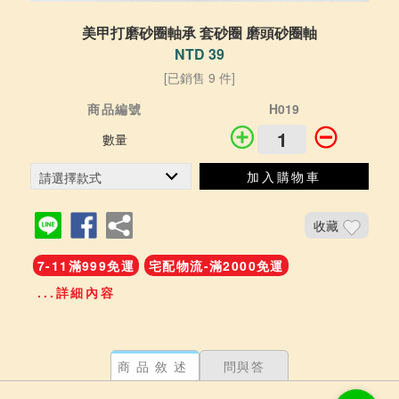
美甲打磨砂圈軸承 套砂圈 磨頭砂圈軸
NTD 39
[已銷售 9 件]
商品編號
H019
數量
加入購物車
收藏
7-11滿999免運
宅配物流-滿2000免運
...詳細內容
商品敘述
問與答