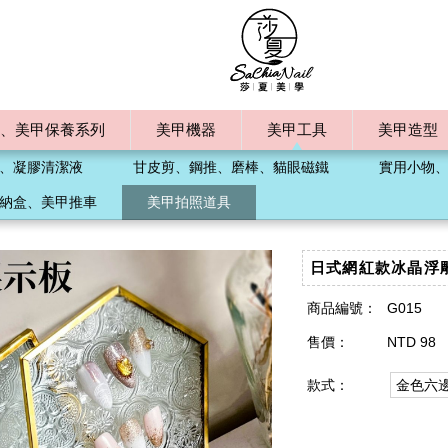
、美甲保養系列
美甲機器
美甲工具
美甲造型
、凝膠清潔液
甘皮剪、鋼推、磨棒、貓眼磁鐵
實用小物
納盒、美甲推車
美甲拍照道具
日式網紅款冰晶浮
商品編號：
G015
售價：
NTD 98
款式：
金色六