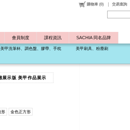
購物車
(
0
)
交易查詢
會員制度
課程資訊
SACHIA 同名品牌
、美甲洗筆杯、調色盤、膠帶、手枕
美甲刷具、粉塵刷
雕展示版 美甲作品展示
邊形
金色正方形