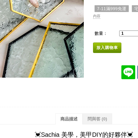
7-11滿999免運
宅
內容
數量：
放入購物車
商品描述
問與答
(0)