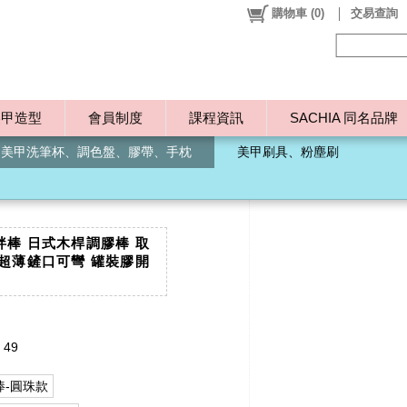
購物車
(
0
)
交易查詢
美甲造型
會員制度
課程資訊
SACHIA 同名品牌
、美甲洗筆杯、調色盤、膠帶、手枕
美甲刷具、粉塵刷
棒 日式木桿調膠棒 取
超薄鏟口可彎 罐裝膠開
 49
棒-圓珠款