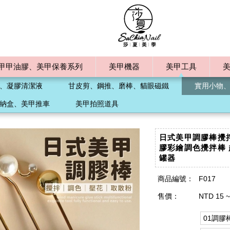
甲甲油膠、美甲保養系列
美甲機器
美甲工具
、凝膠清潔液
甘皮剪、鋼推、磨棒、貓眼磁鐵
實用小物
納盒、美甲推車
美甲拍照道具
日式美甲調膠棒攪拌
膠彩繪調色攪拌棒 
罐器
商品編號：
F017
售價：
NTD 15 ~
01調膠