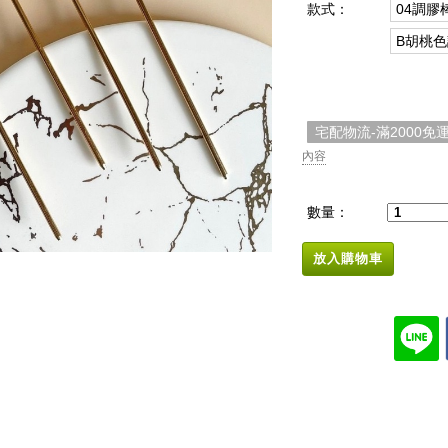
款式：
04調膠
B胡桃
宅配物流-滿2000免
內容
數量：
放入購物車