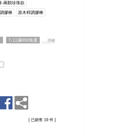
棒-兩顆珍珠款
色調膠棒
原木桿調膠棒
運
7-11滿999免運
. . . 詳細
[ 已銷售 19 件 ]