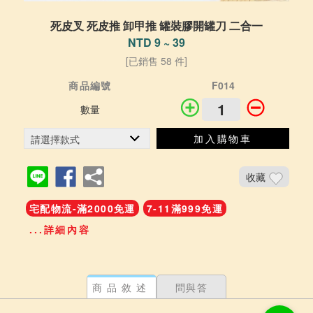
死皮叉 死皮推 卸甲推 罐裝膠開罐刀 二合一
NTD 9 ~ 39
[已銷售 58 件]
商品編號
F014
數量
加入購物車
收藏
宅配物流-滿2000免運
7-11滿999免運
...詳細內容
商品敘述
問與答