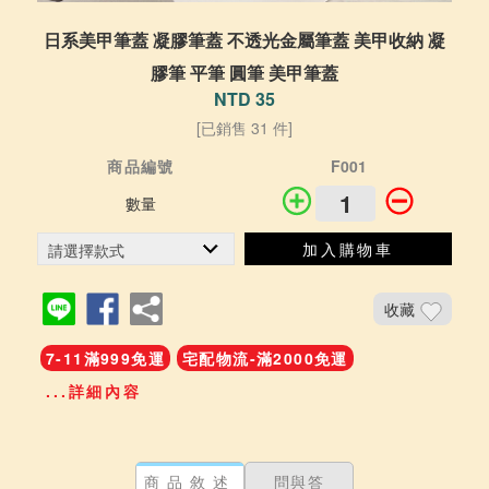
日系美甲筆蓋 凝膠筆蓋 不透光金屬筆蓋 美甲收納 凝
膠筆 平筆 圓筆 美甲筆蓋
NTD 35
[已銷售 31 件]
商品編號
F001
數量
加入購物車
收藏
7-11滿999免運
宅配物流-滿2000免運
...詳細內容
商品敘述
問與答