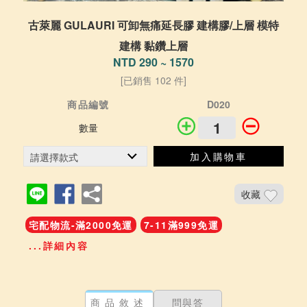
古萊麗 GULAURI 可卸無痛延長膠 建構膠/上層 模特
建構 黏鑽上層
NTD 290 ~ 1570
[已銷售 102 件]
商品編號
D020
數量
加入購物車
收藏
宅配物流-滿2000免運
7-11滿999免運
...詳細內容
商品敘述
問與答