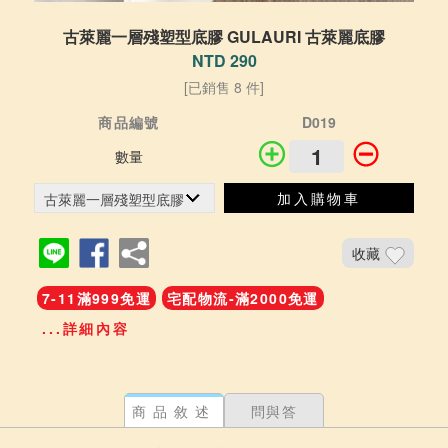
古萊麗一層殘塑型底膠 GULAURI 古萊麗底膠
NTD 290
[已銷售 8 件]
商品編號
D019
數量
加入購物車
收藏
7-11滿999免運
宅配物流-滿2000免運
...詳細內容
商品敘述
問與答