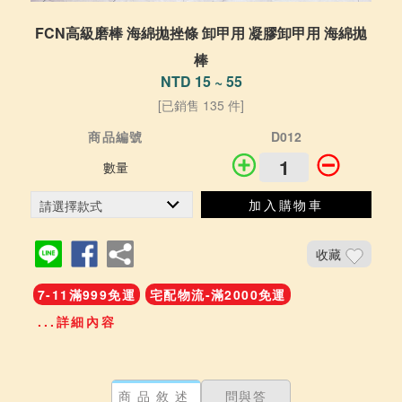
FCN高級磨棒 海綿拋挫條 卸甲用 凝膠卸甲用 海綿拋
棒
NTD 15 ~ 55
[已銷售 135 件]
商品編號
D012
數量
加入購物車
收藏
7-11滿999免運
宅配物流-滿2000免運
...詳細內容
商品敘述
問與答