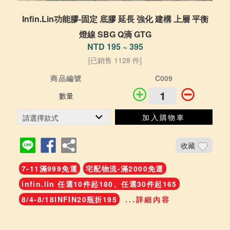
Infin.Lin功能膠-固定 底膠 延長 強化 建構 上層 平衡
燈線 SBG Q滴 GTG
NTD 195 ~ 395
[已銷售 1128 件]
商品編號
C009
數量
加入購物車
收藏
7-11滿999免運
宅配物流-滿2000免運
infin.lin 任選10件起180、任選30件起165
8/4-8/18INFIN20瓶折195
...詳細內容