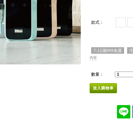
款式：
7-11滿999免運
宅
內容
數量：
放入購物車