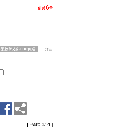
6
倒數
天
配物流-滿2000免運
. . . 詳細
[ 已銷售 37 件 ]