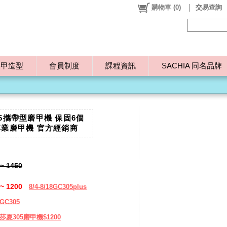
購物車
(
0
)
交易查詢
美甲造型
會員制度
課程資訊
SACHIA 同名品牌
05攜帶型磨甲機 保固6個
專業磨甲機 官方經銷商
~ 1450
~ 1200
8/4-8/18GC305plus
8GC305
14莎夏305磨甲機$1200