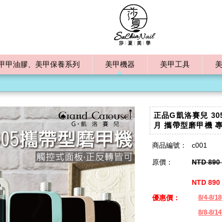
甲甲油膠、美甲保養系列
美甲機器
美甲工具
正品G凱洛賽兒 3
月 攜帶型磨甲機 
商品編號：
c001
原價：
NTD 890 
NTD 890 
優惠價：
8/4-8/1
8/8-8/